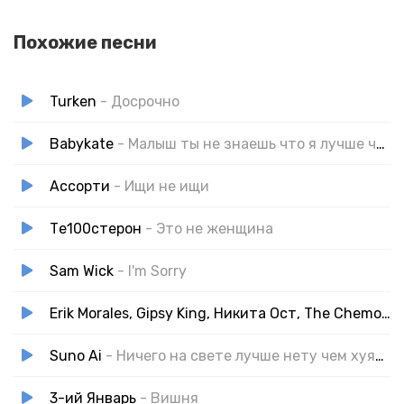
Похожие песни
Turken
- Досрочно
Babykate
- Малыш ты не знаешь что я лучше чем она
Ассорти
- Ищи не ищи
Те100стерон
- Это не женщина
Sam Wick
- I'm Sorry
Erik Morales, Gipsy King, Никита Ост, The Chemodan
Suno Ai
- Ничего на свете лучше нету чем хуярить
3-ий Январь
- Вишня