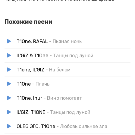
Похожие песни
T1One, RAFAL
- Пьяная ночь
IL'GiZ & T1One
- Танцы под луной
T1one, IL'GIZ
- На белом
T1One
- Плачь
T1One, Inur
- Вино помогает
IL'GIZ, T1ONE
- Танцы под луной
OLEG ЭГО, T1One
- Любовь сильнее зла