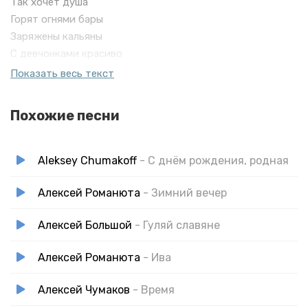
Так хочет душа
Горят огнями бары
Заряжены кальяны
С девчонками красиво
Танцуют хулиганы
Показать весь текст
Похожие песни
Aleksey Chumakoff
- С днём рождения, родная
Алексей Романюта
- Зимний вечер
Алексей Большой
- Гуляй славяне
Алексей Романюта
- Ива
Алексей Чумаков
- Время