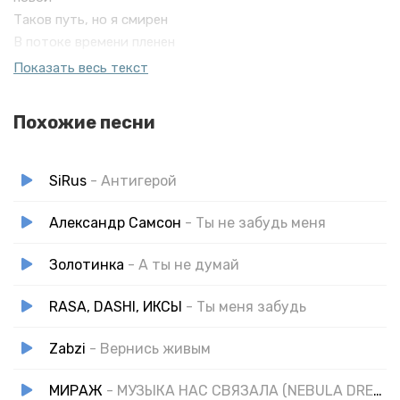
Таков путь, но я смирен
В потоке времени пленен
Пусть пыль меня своим объятьем
Показать весь текст
Укроет, как живым проклятием
Похожие песни
SiRus
- Антигерой
Александр Самсон
- Ты не забудь меня
Золотинка
- А ты не думай
RASA, DASHI, ИКСЫ
- Ты меня забудь
Zabzi
- Вернись живым
МИРАЖ
- МУЗЫКА НАС СВЯЗАЛА (NEBULA DREAM) COVER