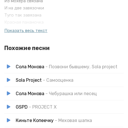
Из мохера связана
И на две завязочки
Туго так завязана
Красная панамочка
И слегка колючая,
Показать весь текст
Потому что мамочка
Лучшая
Похожие песни
Сола Монова
- Позвони бывшему. Sola project
Sola Project
- Самооценка
Сола Монова
- Чебурашка или песец
GSPD
- PROJECT X
Киньте Копеечку
- Меховая шапка