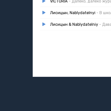
VICTORIA
- Далеко, далеко жур
Лисицын, Nablydatelnyi
- В шко
Лисицын & Nablydatelniy
- Дав