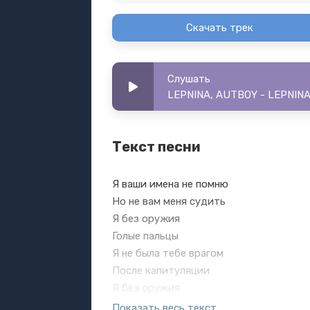
Скачать трек
Слушать
LEPNINA, AUTBOY - LEPNINA
Текст песни
Я ваши имена не помню
Но не вам меня судить
Я без оружия
Голые пальцы
Я не была тебе врагом
После капитуляции
Я без оружия
И плана мести
Показать весь текст