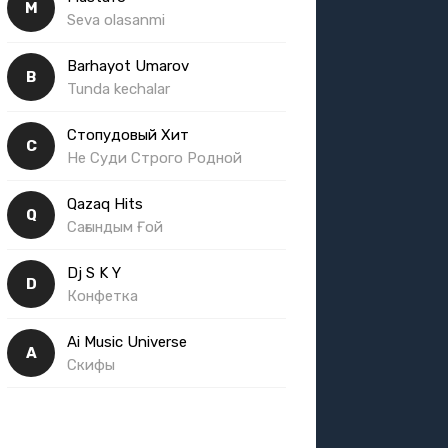
M
Seva olasanmi
Barhayot Umarov
B
Tunda kechalar
Стопудовый Хит
С
Не Суди Строго Родной
Qazaq Hits
Q
Сағындым Ғой
Dj S K Y
D
Конфетка
Ai Music Universe
A
Скифы