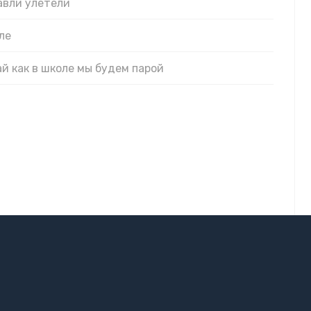
авли улетели
ле
ай как в школе мы будем парой