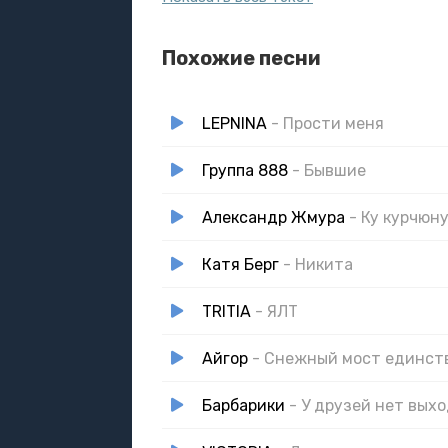
Старые шрамы затянулись
Оставив засечки
Похожие песни
LEPNINA
- Прости меня
Группа 888
- Бывшие
Александр Жмура
- Ку курчюн
Катя Берг
- Никита
TRITIA
- ЯЛТ
Айгор
- Снежный мост единст
Барбарики
- У друзей нет выхо