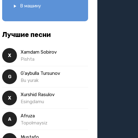
В машину
Лучшие песни
Xamdam Sobirov
X
Pishta
G'aybulla Tursunov
G
Bu yurak
Xurshid Rasulov
X
Esingdamu
Afruza
A
Topolmaysiz
Mustafo