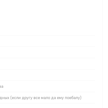
у
ва
дных (если другу все мало да ему поебалу)