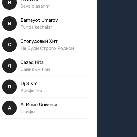
M
Seva olasanmi
Barhayot Umarov
B
Tunda kechalar
Стопудовый Хит
С
Не Суди Строго Родной
Qazaq Hits
Q
Сағындым Ғой
Dj S K Y
D
Конфетка
Ai Music Universe
A
Скифы