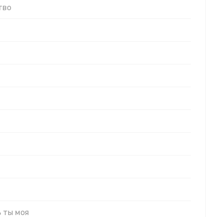
тво
 ты моя