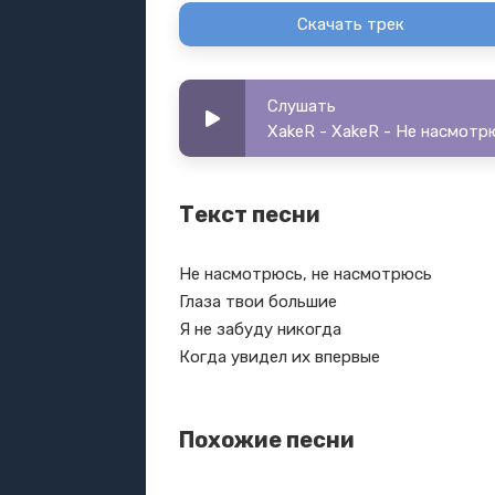
Скачать трек
Слушать
XakeR - XakeR - Не насмотр
Текст песни
Не насмотрюсь, не насмотрюсь
Глаза твои большие
Я не забуду никогда
Когда увидел их впервые
Похожие песни