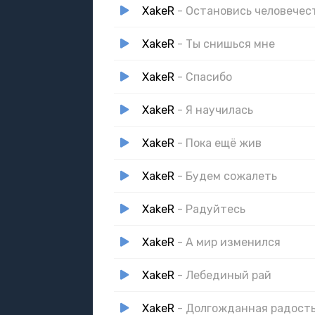
XakeR
- Остановись человечес
XakeR
- Ты снишься мне
XakeR
- Спасибо
XakeR
- Я научилась
XakeR
- Пока ещё жив
XakeR
- Будем сожалеть
XakeR
- Радуйтесь
XakeR
- А мир изменился
XakeR
- Лебединый рай
XakeR
- Долгожданная радость