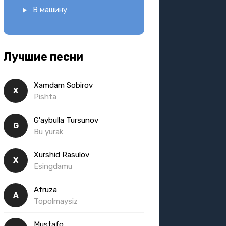
В машину
Лучшие песни
Xamdam Sobirov
X
Pishta
G'aybulla Tursunov
G
Bu yurak
Xurshid Rasulov
X
Esingdamu
Afruza
A
Topolmaysiz
Mustafo