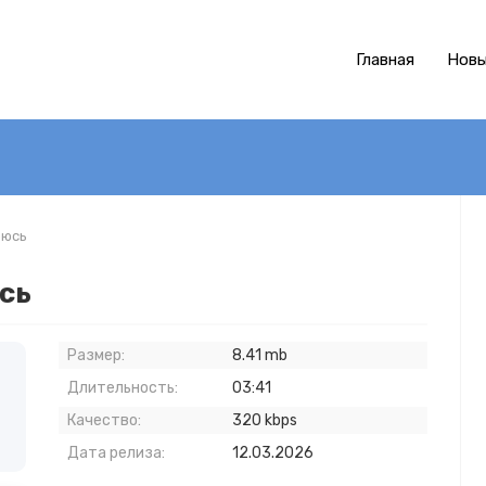
Главная
Новы
рюсь
сь
Размер:
8.41 mb
Длительность:
03:41
Качество:
320 kbps
Дата релиза:
12.03.2026