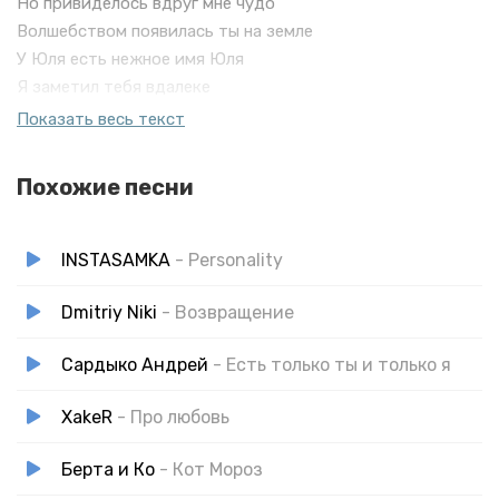
Но привиделось вдруг мне чудо
Волшебством появилась ты на земле
У Юля есть нежное имя Юля
Я заметил тебя вдалеке
В прозрачном платье июля
Показать весь текст
По горячим ты шла песком
Ты одета была по моде
Похожие песни
INSTASAMKA
- Personality
Dmitriy Niki
- Возвращение
Сардыко Андрей
- Есть только ты и только я
XakeR
- Про любовь
Берта и Ко
- Кот Мороз