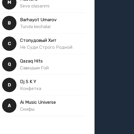
M
Seva olasanmi
Barhayot Umarov
B
Tunda kechalar
Стопудовый Хит
С
Не Суди Строго Родной
Qazaq Hits
Q
Сағындым Ғой
Dj S K Y
D
Конфетка
Ai Music Universe
A
Скифы