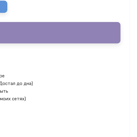
оре
Достал до дна)
быть
моих сетях)