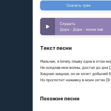
Скачать трек
Слушать
Дора - Дора - лонли лав
Текст песни
Мальчик, я lonely, плыву одна в этом м
Не оседлав мои волны, достал до дна (
Хищная-хищная, он не хочет добычей 
Но проглотит наживку в моих сетях (В 
Похожие песни