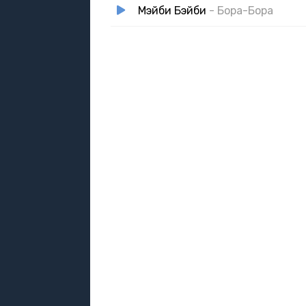
Мэйби Бэйби
- Бора-Бора