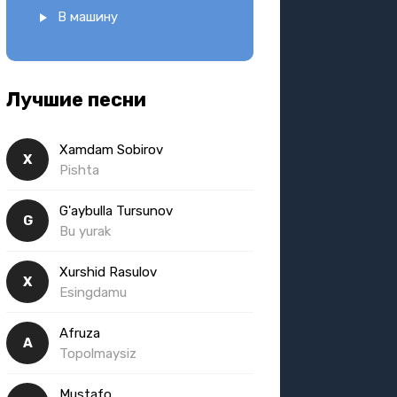
В машину
Лучшие песни
Xamdam Sobirov
X
Pishta
G'aybulla Tursunov
G
Bu yurak
Xurshid Rasulov
X
Esingdamu
Afruza
A
Topolmaysiz
Mustafo