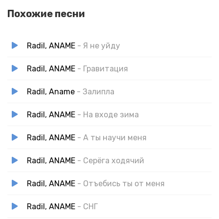
Похожие песни
Radil, ANAME
- Я не уйду
Radil, ANAME
- Гравитация
Radil, Aname
- Залипла
Radil, ANAME
- На входе зима
Radil, ANAME
- А ты научи меня
Radil, ANAME
- Серёга ходячий
Radil, ANAME
- Отъебись ты от меня
Radil, ANAME
- СНГ