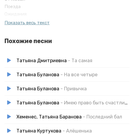
Поезда
Ожидания
Километры
Показать весь текст
Расстояния
Рассвета
Похожие песни
Самолеты
Перелеты
Встречи разные
Татьяна Дмитриевна
- Та самая
Татьяна Буланова
- На все четыре
Татьяна Буланова
- Привычка
Татьяна Буланова
- Имею право быть счастливой
Хеменес, Татьяна Баранова
- Последний бал
Татьяна Куртукова
- Алёшенька