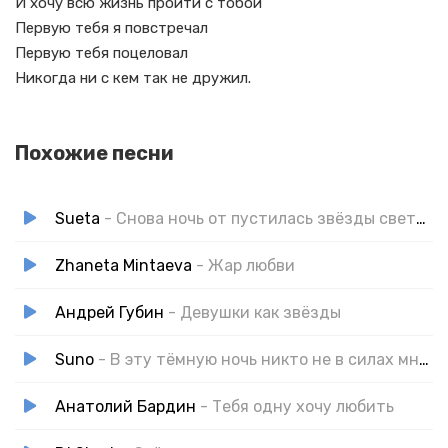
И хочу всю жизнь пройти с тобой
Первую тебя я повстречал
Первую тебя поцеловал
Никогда ни с кем так не дружил.
Похожие песни
Sueta
- Снова ночь от пустилась звёзды светят светят так ярко мы с тобой
Zhaneta Mintaeva
- Жар любви
Андрей Губин
- Девушки как звёзды
Suno
- В эту тёмную ночь никто не в силах мне помочь
Анатолий Бардин
- Тебя одну хочу любить