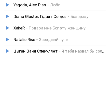
Yagoda, Alex Pian
- Люби
Diana Gloster, Гідаят Сеідов
- Без дощу
XakeR
- Подари мне Бог эту женщину
Natalie Rise
- Звездный путь
Цыган Ваня Спекулянт
- Я тебя назвал бы солнечным цветком