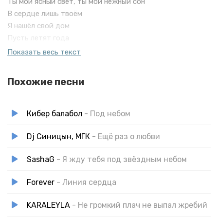
Ты мой ясный свет, ты мой нежный сон
В сердце лишь твоём
Я нашёл свой дом
Пусть летят года
Словно птиц полёт
Показать весь текст
Лишь любовь моя
Никогда не умрёт
Похожие песни
Кибер балабол
- Под небом
Dj Синицын, МГК
- Ещё раз о любви
SashaG
- Я жду тебя под звёздным небом
Forever
- Линия сердца
KARALEYLA
- Не громкий плач не выпал жребий