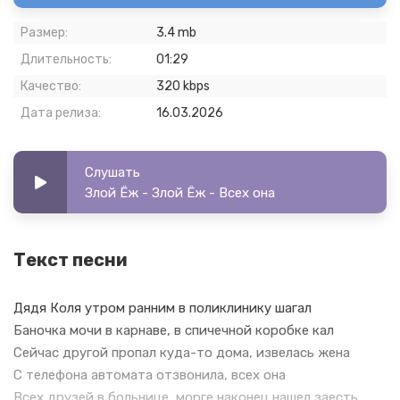
Размер:
3.4 mb
Длительность:
01:29
Качество:
320 kbps
Дата релиза:
16.03.2026
Слушать
Злой Ёж - Злой Ёж - Всех она
Текст песни
Дядя Коля утром ранним в поликлинику шагал
Баночка мочи в карнаве, в спичечной коробке кал
Сейчас другой пропал куда-то дома, извелась жена
С телефона автомата отзвонила, всех она
Всех друзей в больнице, морге наконец нашел заесть