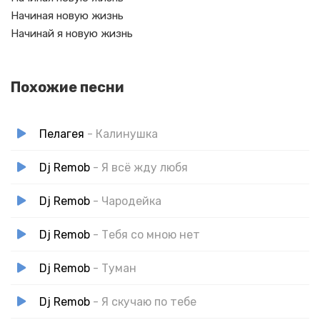
Начиная новую жизнь
Начинай я новую жизнь
Похожие песни
Пелагея
- Калинушка
Dj Remob
- Я всё жду любя
Dj Remob
- Чародейка
Dj Remob
- Тебя со мною нет
Dj Remob
- Туман
Dj Remob
- Я скучаю по тебе