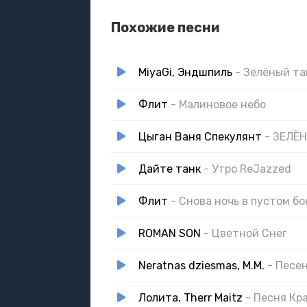
Ночь растягивает тени до боли в зрач
Похожие песни
MiyaGi, Эндшпиль
- Зелёный та
Флит
- Малиновое небо
Цыган Ваня Спекулянт
- ЗЕЛЁ
Дайте танк
- Утро ReJazzed
Флит
- Снова ночь в пустом бо
ROMAN SON
- Цветной Снег
Neratnas dziesmas, M.M.
- Песе
Лолита, Therr Maitz
- Песня Кр