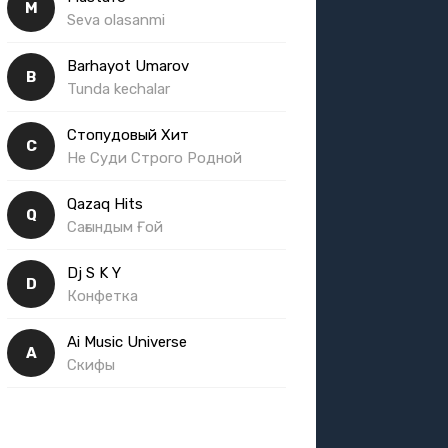
M
Seva olasanmi
Barhayot Umarov
B
Tunda kechalar
Стопудовый Хит
С
Не Суди Строго Родной
Qazaq Hits
Q
Сағындым Ғой
Dj S K Y
D
Конфетка
Ai Music Universe
A
Скифы