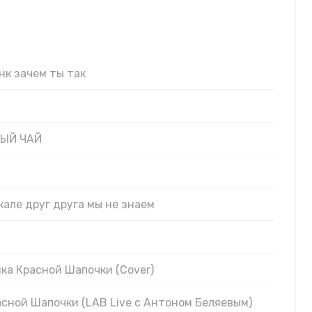
ках
нк зачем ты так
НЫЙ ЧАЙ
кале друг друга мы не знаем
нка Красной Шапочки (Cover)
асной Шапочки (LAB Live с Антоном Беляевым)