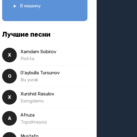
В машину
Лучшие песни
Xamdam Sobirov
X
Pishta
G'aybulla Tursunov
G
Bu yurak
Xurshid Rasulov
X
Esingdamu
Afruza
A
Topolmaysiz
Mustafo