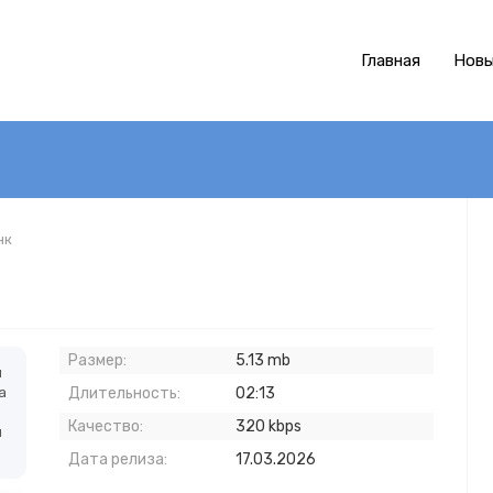
Главная
Новы
нк
Размер:
5.13 mb
н
а
Длительность:
02:13
Качество:
320 kbps
й
Дата релиза:
17.03.2026