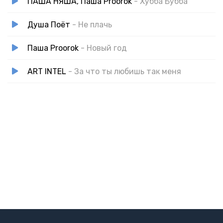
ПАША НЯША, Паша Proorok
- Хубба Бубба
Душа Поёт
- Не плачь
Паша Proorok
- Новый год
ART INTEL
- За что ты любишь так меня