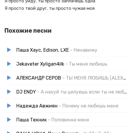
Я просто уйду, ты просто заплачешь одна
Я просто твой друг, ты просто чужая моя
Похожие песни
Паша Хаус, Edison, LXE
- Ненавижу
Jekaveter Xyligan4ilk
- Ты меня любишь
АЛЕКСАНДР СЕРОВ
- ТЫ МЕНЯ ЛЮБИШЬ (ALEXNEST REWORKED) COVER
DJ ENDY
- А нахуй ты целуешь если ты не любишь
Надежда Авжиян
- Почему не любишь меня
Паша Техник
- Половинка меня