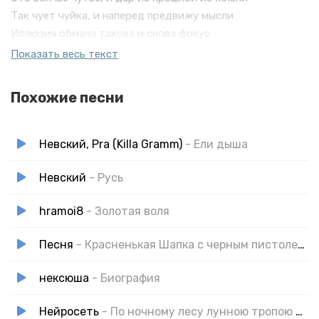
Так чует чуйка, и наперед предвижу мысли
Иллюзия обмана такова и снова фокус
После Державы они сразу разобрали Крокус
Показать весь текст
Похожие песни
Невский, Pra (Killa Gramm)
- Ели дыша
Невский
- Русь
hramoi8
- Золотая воля
Песня
- Красненькая Шапка с черным пистолетом
нексюша
- Биография
Нейросеть
- По ночному лесу лунною тропою я иду тихонько с сумкой за спиною