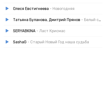
Ждет нас впереди большой успех,
Олеся Евстигнеева
- Новогодняя
Звезды яркие горят.
Загадай скорей желание,
Татьяна Буланова, Дмитрий Прянов
- Белый снег
Верь, что сбудется оно.
SERYABKINA
- Ласт Крисмас
SashaG
- Старый Новый Год наша судьба