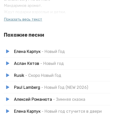
Мандаринов аромат.
Ждут подарки взрослые и детки,
И часы вот-вот двенадцать простучат.
Показать весь текст
Новый год к нам мчится,
Время волшебства!
Похожие песни
Чудо пусть случится,
Закружится голова!
Открываем двери
Елена Карпук
- Новый Год
Счастью и мечте.
В лучшее поверим.
Аслан Кятов
- Новый год
Дорогу доброте!
Rusik
- Скоро Новый Год
Соберемся за столом,
Paul Lamberg
- Новый Год (NEW 2026)
Вспомним радости мгновенья.
И наполним мы теплом
Алексей Романюта
- Зимняя сказка
Этот вечер и весельем.
Пусть звучит весёлый смех,
Елена Карпук
- Новый год стучится в двери
И бокалы зазвенят.