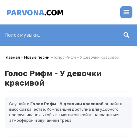
Главная
»
Новые песни
» Голос Рифм - У девочки красивой
Голос Рифм - У девочки
красивой
Слушайте
Голос Рифм - У девочки красивой
онлайн в
высоком качестве. Композиция доступна для удобного
прослушивания, чтобы вы могли спокойно насладиться
атмосферой и звучанием трека.