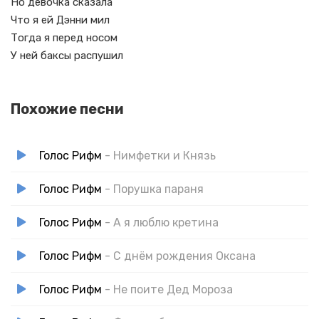
Но девочка сказала
Что я ей Дэнни мил
Тогда я перед носом
У ней баксы распушил
Похожие песни
Голос Рифм
- Нимфетки и Князь
Голос Рифм
- Порушка параня
Голос Рифм
- А я люблю кретина
Голос Рифм
- С днём рождения Оксана
Голос Рифм
- Не поите Дед Мороза