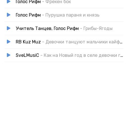
Голос Рифм
- Фрекен бок
Голос Рифм
- Пурушка параня и князь
Учитель Танцев, Голос Рифм
- Грибы-Ягоды
RB Kuz Muz
- Девочки танцуют мальчики кайфуют
SveLMusiC
- Как на Новый год в селе девочки гуляли