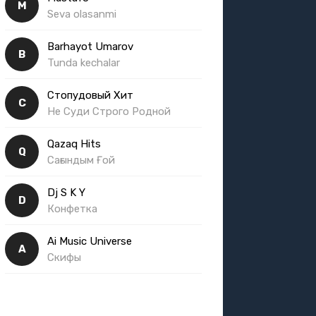
M
Seva olasanmi
Barhayot Umarov
B
Tunda kechalar
Стопудовый Хит
С
Не Суди Строго Родной
Qazaq Hits
Q
Сағындым Ғой
Dj S K Y
D
Конфетка
Ai Music Universe
A
Скифы