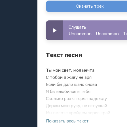
Скачать трек
Слушать
Uncommon - Uncommon - Ты
Текст песни
Ты мой свет, моя мечта
С тобой я живу не зря
Если бы дали шанс снова
Я бы влюбился в тебя
Сколько раз я терял надежду
Держи мою руку, не отпускай
Мы вместе пройдем через край
Ты моя судьба
Показать весь текст