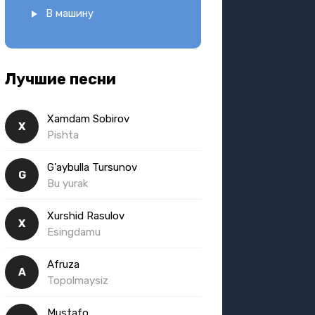
В машину
Лучшие песни
Xamdam Sobirov
X
Pishta
G'aybulla Tursunov
G
Bu yurak
Xurshid Rasulov
X
Esingdamu
Afruza
A
Topolmaysiz
Mustafo