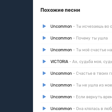
Похожие песни
Uncommon
- Ты исчезаешь во 
Uncommon
- Почему ты ушла
Uncommon
- Ты моё счастье н
VICTORIA
- Ах, судьба моя, суд
Uncommon
- Счастье в твоих г
Uncommon
- Ты не ушла из мо
Uncommon
- Если вернуть вре
Uncommon
- Она клялась в лю