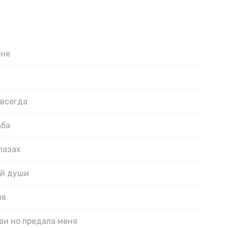
сне
авсегда
ьба
лазах
ей души
мя
бви но предала меня