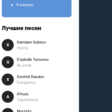
В машину
Лучшие песни
Xamdam Sobirov
X
Pishta
G'aybulla Tursunov
G
Bu yurak
Xurshid Rasulov
X
Esingdamu
Afruza
A
Topolmaysiz
Mustafo