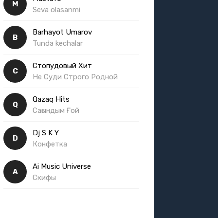
M
Seva olasanmi
Barhayot Umarov
B
Tunda kechalar
Стопудовый Хит
С
Не Суди Строго Родной
Qazaq Hits
Q
Сағындым Ғой
Dj S K Y
D
Конфетка
Ai Music Universe
A
Скифы