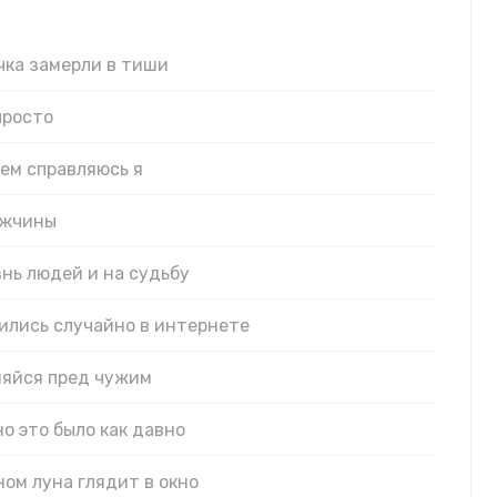
чка замерли в тиши
просто
сем справляюсь я
ужчины
знь людей и на судьбу
ились случайно в интернете
няйся пред чужим
но это было как давно
кном луна глядит в окно