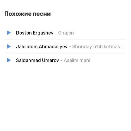
Похожие песни
Doston Ergashev
- Onajon
Jaloliddin Ahmadaliyev
- Shunday o'tib ketmasmiz
Saidahmad Umarov
- Asalim mani