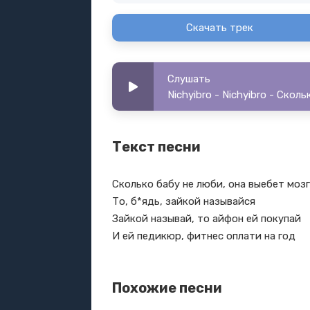
Скачать трек
Слушать
Nichyibro - Nichyibro - Скол
Текст песни
Сколько бабу не люби, она выебет моз
То, б*ядь, зайкой называйся
Зайкой называй, то айфон ей покупай
И ей педикюр, фитнес оплати на год
Похожие песни