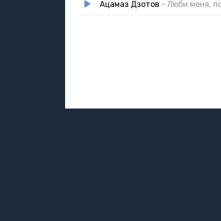
Ацамаз Дзотов
- Люби меня, п
DMCA / ABUSE