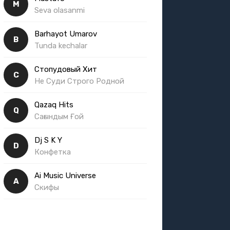
M
Seva olasanmi
Barhayot Umarov
B
Tunda kechalar
Стопудовый Хит
С
Не Суди Строго Родной
Qazaq Hits
Q
Сағындым Ғой
Dj S K Y
D
Конфетка
Ai Music Universe
A
Скифы