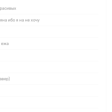
красивых
яна ибо я на не хочу
и ежа
авер)