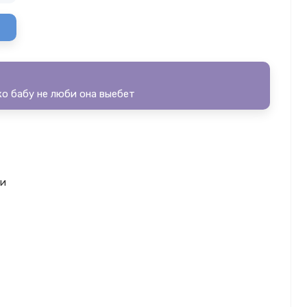
ько бабу не люби она выебет
ги