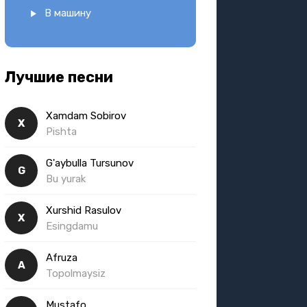
В машину
Лучшие песни
Xamdam Sobirov
X
Pishta
G'aybulla Tursunov
G
Bu yurak
Xurshid Rasulov
X
Esingdamu
Afruza
A
Topolmaysiz
Mustafo