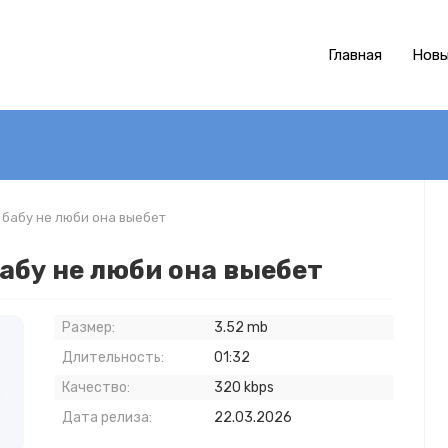
Главная
Новы
о бабу не люби она выебет
бабу не люби она выебет
Размер:
3.52 mb
Длительность:
01:32
Качество:
320 kbps
и
Дата релиза:
22.03.2026