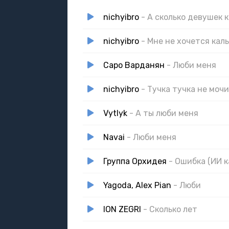
nichyibro
- А сколько девушек 
nichyibro
- Мне не хочется каль
Саро Варданян
- Люби меня
nichyibro
- Тучка тучка не моч
Vytlyk
- А ты люби меня
Navai
- Люби меня
Группа Орхидея
- Ошибка (ИИ к
Yagoda, Alex Pian
- Люби
ION ZEGRI
- Сколько лет