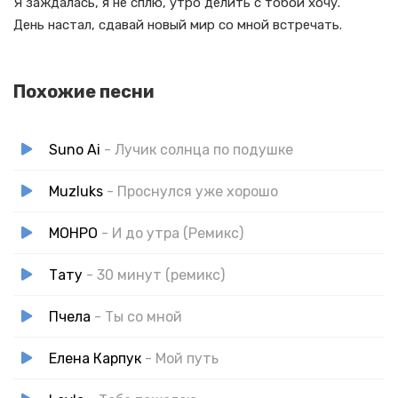
Я заждалась, я не сплю, утро делить с тобой хочу.
День настал, сдавай новый мир со мной встречать.
Похожие песни
Suno Ai
- Лучик солнца по подушке
Muzluks
- Проснулся уже хорошо
МОНРО
- И до утра (Ремикс)
Тату
- 30 минут (ремикс)
Пчела
- Ты со мной
Елена Карпук
- Мой путь