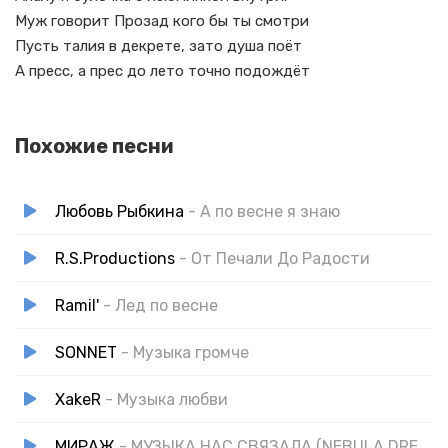
Муж говорит Прозад кого бы ты смотри
Пусть талия в декрете, зато душа поёт
А пресс, а прес до лето точно подождёт
Похожие песни
Любовь Рыбкина
- А по весне я знаю
R.S.Productions
- От Печали До Радости
Ramil'
- Лед по весне
SONNET
- Музыка громче
XakeR
- Музыка любви
МИРАЖ
- МУЗЫКА НАС СВЯЗАЛА (NEBULA DREAM) COVER