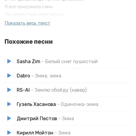
Я всё придумала сама
На землю тихо опустилась
Зима, зима, зима
Показать весь текст
Я третий
Похожие песни
Sasha Zim
- Белый снег пушистый
Dabro
- Зима, зима
RS-AI
- Землю обойду (кавер)
Гузель Хасанова
- Одиночка-зима
Дмитрий Пестов
- Зима
Кирилл Мойтон
- Зима