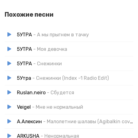
Похожие песни
5УТРА
- А мы прыгнем в тачку
5УТРА
- Моя девочка
5УТРА
- Снежинки
5Утра
- Снежинки (Index -1 Radio Edit)
Ruslan.neiro
- Сбудется
Veigel
- Мне не нормальный
А.Алексин
- Малолетние шалавы (Agibalkin cover)
ARKUSHA
- Ненормальная