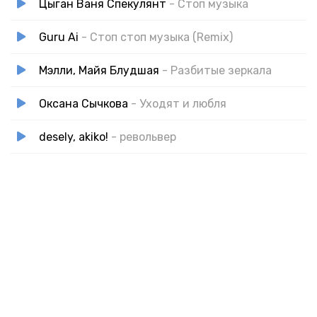
Цыган Ваня Спекулянт
- Стоп музыка
Guru Ai
- Стоп стоп музыка (Remix)
Мэлли, Майя Блудшая
- Разбитые зеркала
Оксана Сычкова
- Уходят и любля
desely, akiko!
- револьвер