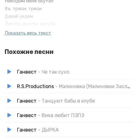
Никодим меня окутал
Ха, тряси, тряси
Давай уедем
Йогуба, йогуба, йогуба
Она хочет трясть моими деньгами
Показать весь текст
Я и там за это борюсь
Похожие песни
Ганвест
- Че так сухо
R.S.Productions
- Малиновка (Малиновки Заслышав Голосок)
Ганвест
- Танцуют бабы в клубе
Ганвест
- Вика любит ПЭПЭ
Ганвест
- ДЫРКА