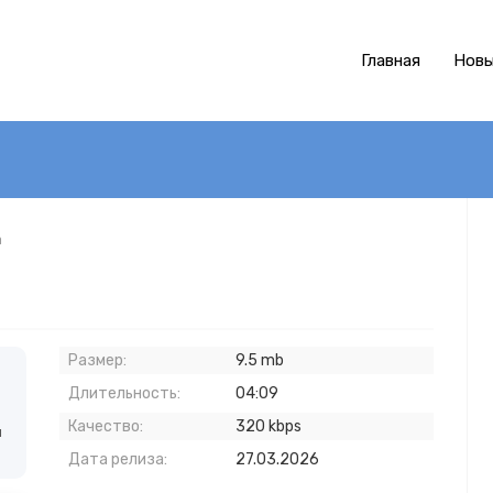
Главная
Новы
a
Размер:
9.5 mb
Длительность:
04:09
Качество:
320 kbps
й
Дата релиза:
27.03.2026