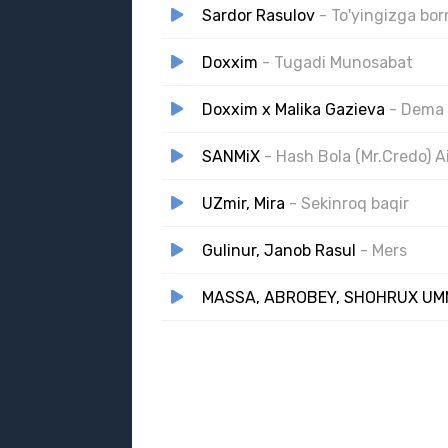
Sardor Rasulov
- To'yingizga b
Doxxim
- Tugadi Munosabat
Doxxim x Malika Gazieva
- Dema
SANMiX
- Hash Bola (Mr.Credo) A
UZmir, Mira
- Sekinroq baqir
Gulinur, Janob Rasul
- Mers
MASSA, ABROBEY, SHOHRUX UMM