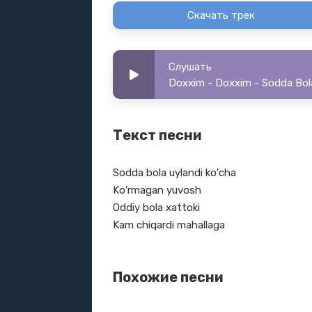
Скачать трек
Слушать
Doxxim - Doxxim - Sodda Bol
Текст песни
Sodda bola uylandi ko'cha
Ko'rmagan yuvosh
Oddiy bola xattoki
Kam chiqardi mahallaga
Похожие песни