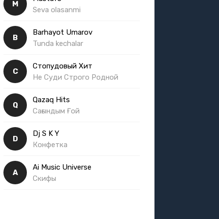
M
Seva olasanmi
Barhayot Umarov
B
Tunda kechalar
Стопудовый Хит
С
Не Суди Строго Родной
Qazaq Hits
Q
Сағындым Ғой
Dj S K Y
D
Конфетка
Ai Music Universe
A
Скифы