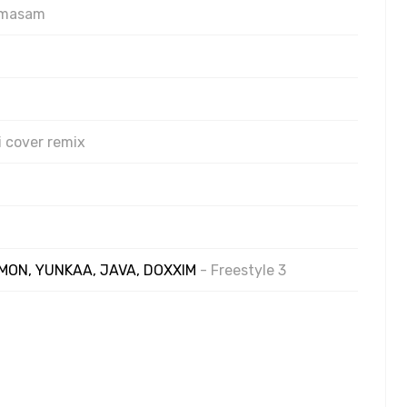
ormasam
i cover remix
ON, YUNKAA, JAVA, DOXXIM
- Freestyle 3