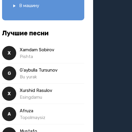
В машину
Лучшие песни
Xamdam Sobirov
X
Pishta
G'aybulla Tursunov
G
Bu yurak
Xurshid Rasulov
X
Esingdamu
Afruza
A
Topolmaysiz
Mustafo