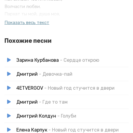
Волчасти любви.
Пархат ты мой, душа моя,
А я шире, нежнее тебя,
Показать весь текст
Лишь для тебя
Похожие песни
Зарина Курбанова
- Сердце открою
Дмитрий
- Девочка-пай
4ETVERGOV
- Новый год стучится в двери
Дмитрий
- Где то там
Дмитрий Колдун
- Голуби
Елена Карпук
- Новый год стучится в двери