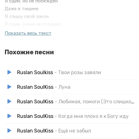
Я один, но не побежден
Даже в тишине
Я слышу свой закон
Я один, и мне не страшно
В этом мире всё продажно
Показать весь текст
Похожие песни
Ruslan Soulkiss
- Твои розы завяли
Ruslan SoulKiss
- Луна
Ruslan SoulKiss
- Любимая, помоги (Это слишком больно)
Ruslan SoulKiss
- Когда мне плохо я к Богу иду
Ruslan SoulKiss
- Ещё не забыл