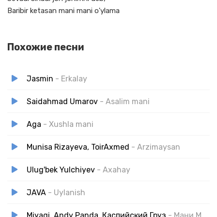
Baribir ketasan mani mani o'ylama
Похожие песни
Jasmin
- Erkalay
Saidahmad Umarov
- Asalim mani
Aga
- Xushla mani
Munisa Rizayeva, ToirAxmed
- Arzimaysan
Ulug'bek Yulchiyev
- Axahay
JAVA
- Uylanish
Miyagi, Andy Panda, Каспийский Груз
- Мани Мани (Zerov Remix)