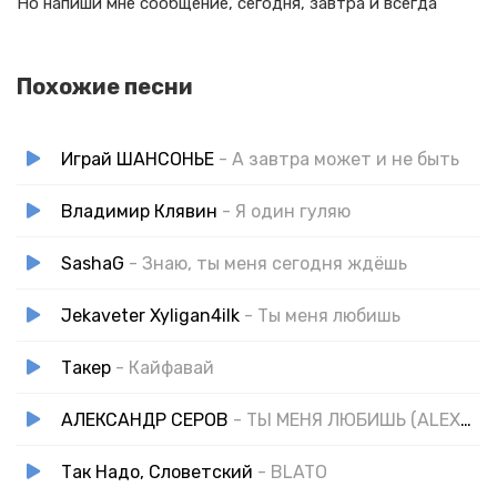
Но напиши мне сообщение, сегодня, завтра и всегда
Похожие песни
Играй ШАНСОНЬЕ
- А завтра может и не быть
Владимир Клявин
- Я один гуляю
SashaG
- Знаю, ты меня сегодня ждёшь
Jekaveter Xyligan4ilk
- Ты меня любишь
Такер
- Кайфавай
АЛЕКСАНДР СЕРОВ
- ТЫ МЕНЯ ЛЮБИШЬ (ALEXNEST REWORKED) COVER
Так Надо, Словетский
- BLATO