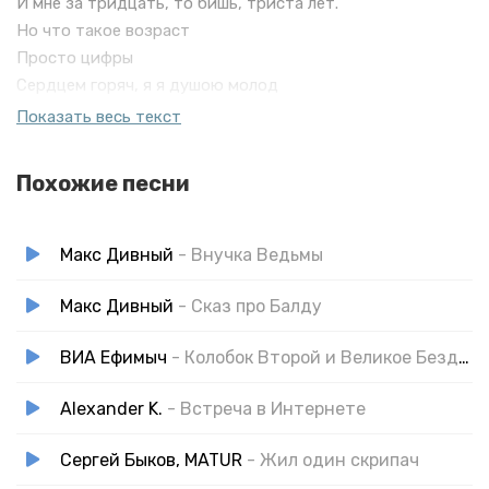
И мне за тридцать, то бишь, триста лет.
Но что такое возраст
Просто цифры
Сердцем горяч, я я душою молод
И знаю, где в чьей душе тайны
Показать весь текст
и шифры согрею вас, красавица, в любой я холод
Да, мои фото в той анкете устарели
Похожие песни
ну может быть немножечко слегка
Макс Дивный
- Внучка Ведьмы
Макс Дивный
- Сказ про Балду
ВИА Ефимыч
- Колобок Второй и Великое Бездорожье
Alexander K.
- Встреча в Интернете
Сергей Быков, MATUR
- Жил один скрипач