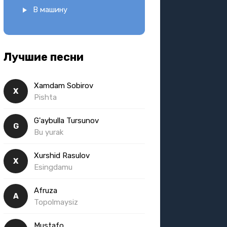
В машину
Лучшие песни
Xamdam Sobirov
X
Pishta
G'aybulla Tursunov
G
Bu yurak
Xurshid Rasulov
X
Esingdamu
Afruza
A
Topolmaysiz
Mustafo