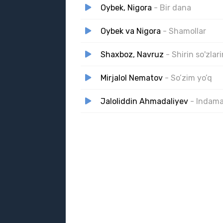
Oybek, Nigora
- Bir dana
Oybek va Nigora
- Shamollar
Shaxboz, Navruz
- Shirin so'zlar
Mirjalol Nematov
- So’zim yo’q
Jaloliddin Ahmadaliyev
- Indam