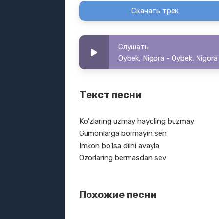
Скачать трек
Слушать
Oybek, Nigora - Oybek, Nigora
Текст песни
Ko'zlaring uzmay hayoling buzmay
Gumonlarga bormayin sen
Imkon bo'lsa dilni avayla
Ozorlaring bermasdan sev
Похожие песни