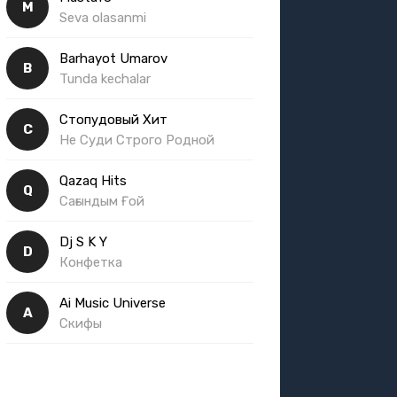
M
Seva olasanmi
Barhayot Umarov
B
Tunda kechalar
Стопудовый Хит
С
Не Суди Строго Родной
Qazaq Hits
Q
Сағындым Ғой
Dj S K Y
D
Конфетка
Ai Music Universe
A
Скифы