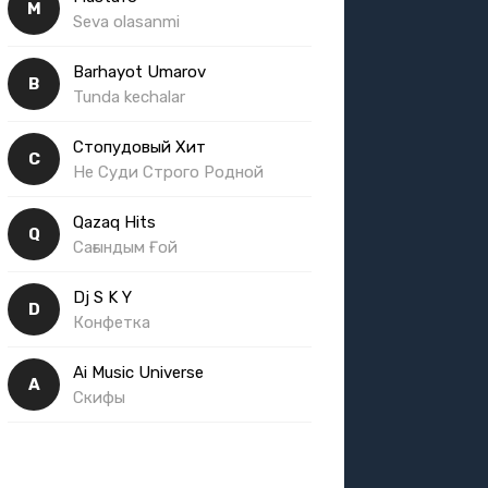
M
Seva olasanmi
Barhayot Umarov
B
Tunda kechalar
Стопудовый Хит
С
Не Суди Строго Родной
Qazaq Hits
Q
Сағындым Ғой
Dj S K Y
D
Конфетка
Ai Music Universe
A
Скифы