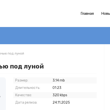
Главная
Новы
ночью под луной
чью под луной
Размер:
3.14 mb
д
Длительность:
01:23
Качество:
320 kbps
о
Дата релиза:
24.11.2025