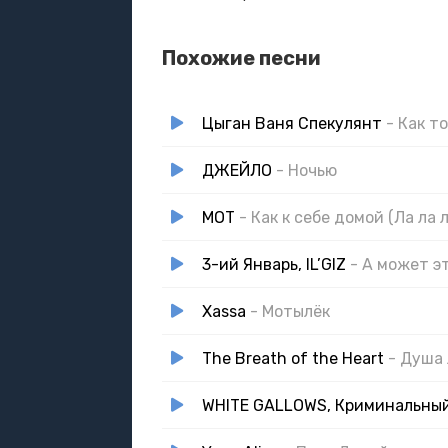
Похожие песни
Цыган Ваня Спекулянт
- Как т
ДЖЕЙЛО
- Ночью
MOT
- Как к себе домой (Ла ла л
3-ий Январь, IL’GIZ
- А может э
Xassa
- Мотылёк
The Breath of the Heart
- Душа
WHITE GALLOWS, Криминальны