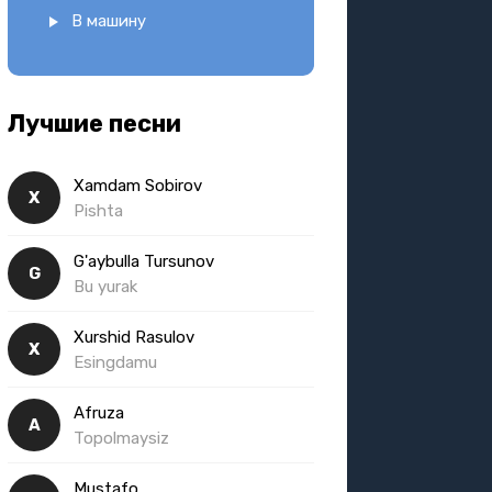
В машину
Лучшие песни
Xamdam Sobirov
X
Pishta
G'aybulla Tursunov
G
Bu yurak
Xurshid Rasulov
X
Esingdamu
Afruza
A
Topolmaysiz
Mustafo