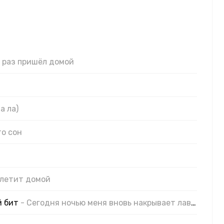
о раз пришёл домой
а ла)
то сон
 летит домой
й бит
- Сегодня ночью меня вновь накрывает лавина