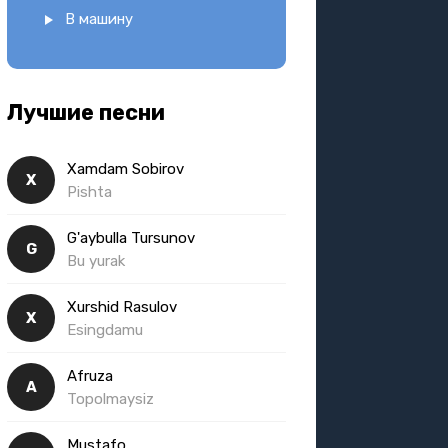
В машину
Лучшие песни
Xamdam Sobirov
X
Pishta
G'aybulla Tursunov
G
Bu yurak
Xurshid Rasulov
X
Esingdamu
Afruza
A
Topolmaysiz
Mustafo