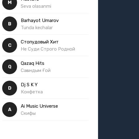
M
Seva olasanmi
Barhayot Umarov
B
Tunda kechalar
Стопудовый Хит
С
Не Суди Строго Родной
Qazaq Hits
Q
Сағындым Ғой
Dj S K Y
D
Конфетка
Ai Music Universe
A
Скифы