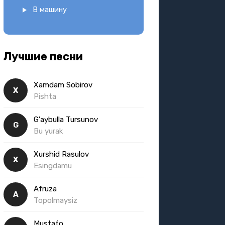
В машину
Лучшие песни
Xamdam Sobirov
X
Pishta
G'aybulla Tursunov
G
Bu yurak
Xurshid Rasulov
X
Esingdamu
Afruza
A
Topolmaysiz
Mustafo