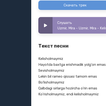
Скачать трек
Слушать
Uzmir, Mira - Uzmir, Mira - Ke
Текст песни
Kelisholmaymiz
Hayotda baxtga erishmadik yolg'on emas
Sevisholmaymiz
Lekin bil rameo qissasi tamom emas
Bo'lisholmaymiz
Qalbdagi sirlarga hozircha o'rin emas
Ko'risholmaymiz, endi kelisholmaymiz