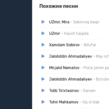
Похожие песни
UZmir, Mira
- Sekinroq baqir
UZmir
- Hayot haqida
Xamdam Sobirov
- Nilufar
Jaloliddin Ahmadaliyev
- May i
Mirjalol Nematov
- Porla jonim po
Jaloliddin Ahmadaliyev
- Bo'ydo
Tolib To'xtasinov
- Sanam
Tohir Mahkamov
- Oq o’rdak