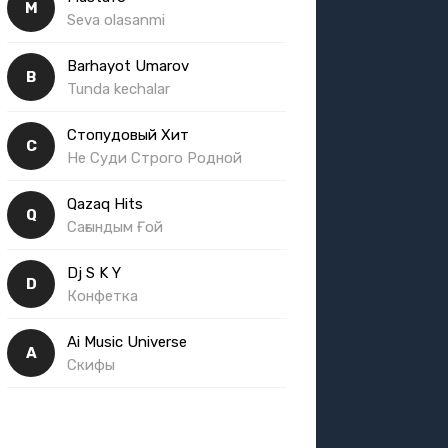
M
Seva olasanmi
Barhayot Umarov
B
Tunda kechalar
Стопудовый Хит
С
Не Суди Строго Родной
Qazaq Hits
Q
Сағындым Ғой
Dj S K Y
D
Конфетка
Ai Music Universe
A
Скифы