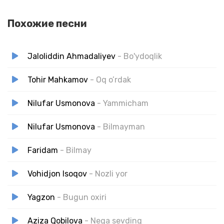
Похожие песни
Jaloliddin Ahmadaliyev
- Bo'ydoqlik
Tohir Mahkamov
- Oq o’rdak
Nilufar Usmonova
- Yammicham
Nilufar Usmonova
- Bilmayman
Faridam
- Bilmay
Vohidjon Isoqov
- Nozli yor
Yagzon
- Bugun oxiri
Aziza Qobilova
- Nega sevding