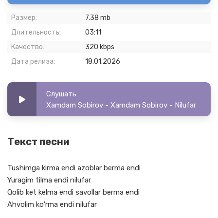
Размер:
7.38 mb
Длительность:
03:11
Качество:
320 kbps
Дата релиза:
18.01.2026
Слушать
Xamdam Sobirov - Xamdam Sobirov - Nilufar
Текст песни
Tushimga kirma endi azoblar berma endi
Yuragim tilma endi nilufar
Qolib ket kelma endi savollar berma endi
Ahvolim ko'rma endi nilufar