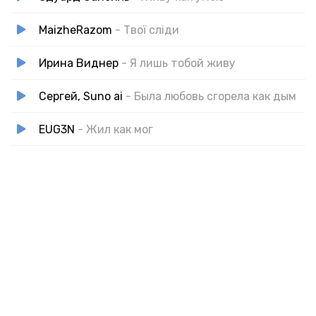
MaizheRazom
- Твої сліди
Ирина Виднер
- Я лишь тобой живу
Сергей, Suno ai
- Была любовь сгорела как дым
EUG3N
- Жил как мог