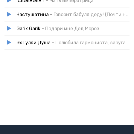
ICEGERGERT
- Мать императрица
Частушатина
- Говорит бабуля деду! (Почти немецкие частушки)
Garik Garik
- Подари мне Дед Мороз
Эх Гуляй Душа
- Полюбила гармониста, заругала меня мать