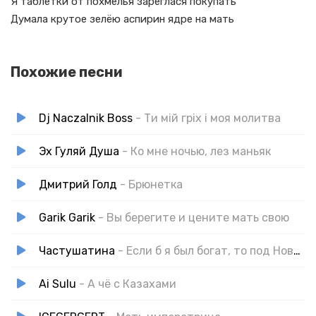
Я таблетки от похмелья зареглася покупать
Думала крутое зелёю аспирин ядре на мать
Похожие песни
Dj Naczalnik Boss
- Ти мій гріх і моя молитва
Эх Гуляй Душа
- Ко мне ночью, лез маньяк
Дмитрий Голд
- Брюнетка
Garik Garik
- Вы берегите и цените мать свою
Частушатина
- Если б я был богат, то под Новый Год
Ai Sulu
- А чё с Казахами