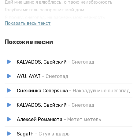
Дай мне шанс я влюблюсь, о твою неизбежность
Голубая метель запорошит мой дом
Я прошу, снегопад, не заснежь мою нежность
Показать весь текст
Не касайся любви леденящим крылом
Похожие песни
KALVADOS, Свойский
- Снегопад
AYU, AYAT
- Снегопад
Снежинка Северянка
- Наколдуй мне снегопад
KALVADOS, Свойский
- Снегопад
Алексей Романюта
- Метет метель
Sagath
- Стук в дверь