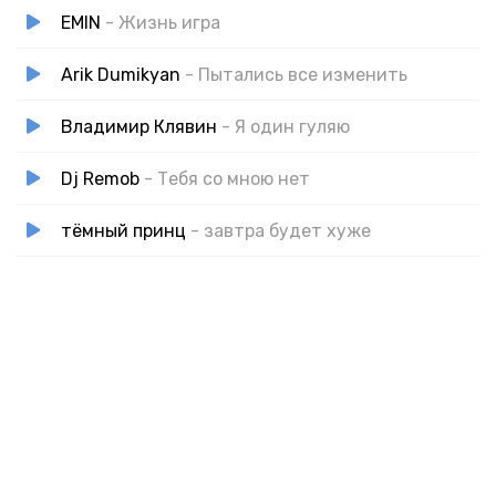
Лишь с нашей вечностью игра
EMIN
- Жизнь игра
Успей обнять
Успей простить
Arik Dumikyan
- Пытались все изменить
И эту жизнь до дна испить
А будет ли завтра, не знает никто
Владимир Клявин
- Я один гуляю
Dj Remob
- Тебя со мною нет
тёмный принц
- завтра будет хуже