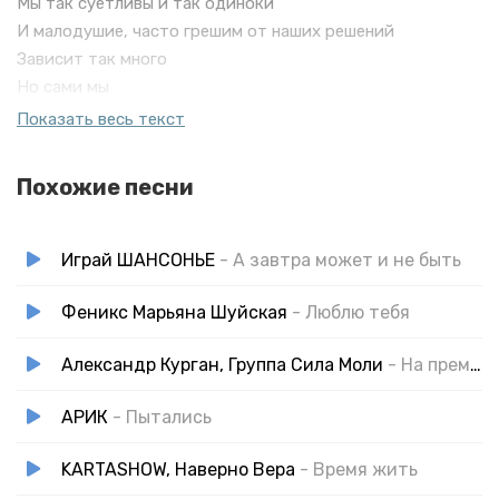
Мы так суетливы и так одиноки
И малодушие, часто грешим от наших решений
Зависит так много
Но сами мы
Их принимать не спешим
Показать весь текст
А завтра может быть пустым
Растает время словно дым
Похожие песни
И все потом, и все вчера
Лишь с нашей вечностью игра
Успей обнять
Играй ШАНСОНЬЕ
- А завтра может и не быть
Успей простить
И эту жизнь до дна испить
Феникс Марьяна Шуйская
- Люблю тебя
Простою скучаю
Александр Курган, Группа Сила Моли
- На премьере жизни
Простою люблю
Хочу мы себя повторяем, как мантру
АРИК
- Пытались
А завтра может быть пустым
Растает время словно дым
KARTASHOW, Наверно Вера
- Время жить
И все потом, и все вчера