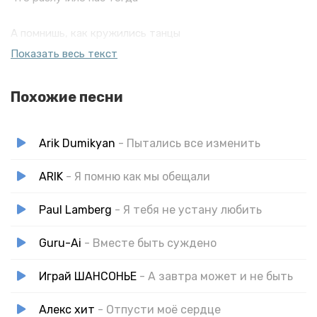
А помнишь, как кружились танцы
Ты улыбалась мне в глаза
Показать весь текст
Не знал, что суждено расстаться я все еще люблю тебя.
Похожие песни
Пытались всё изменить, и думали, как-то можно,
Несмотря ни на что любить, ведь тебя не любить
невозможно.
Arik Dumikyan
- Пытались все изменить
Говорят, что время лечит
ARIK
- Я помню как мы обещали
Но в сердце моем так же боль
Paul Lamberg
- Я тебя не устану любить
Я так желаю нашей встречи
Что были счастливы с тобой
Guru-Ai
- Вместе быть суждено
Остались лишь воспоминания
Играй ШАНСОНЬЕ
- А завтра может и не быть
Быть может ты была другой
Мое заветное желание
Алекс хит
- Отпусти моё сердце