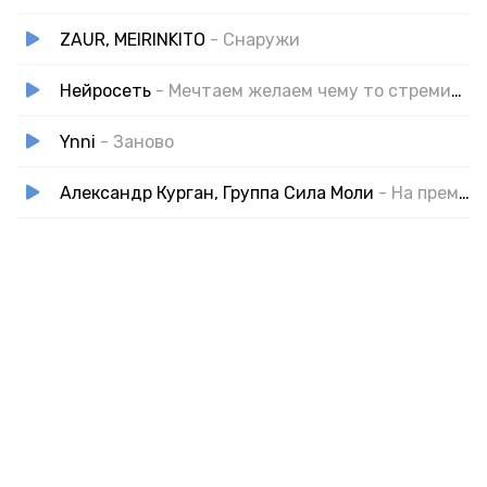
Лишь воспоминания,
ZAUR, MEIRINKITO
- Снаружи
Пусть, может, ты была другой.
Моё заветное желание
Нейросеть
- Мечтаем желаем чему то стремимся
Любить и быть любимым лишь одной.
Ynni
- Заново
Александр Курган, Группа Сила Моли
- На премьере жизни