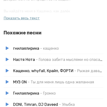
Вы найдёте меня в Кащенко, как далёк
Примет дар с моими мыслями, самолёт
Показать весь текст
Что запутался, упал посреди тайги
Похожие песни
Видно, думы для обшивки стали велики
И он носом луки, ам, я еблом в салат
гнилаялирика
- кащенко
Но по ящику об этом не говорят
Настя Нота
- Голова забита мыслями но спасает музыка
Кащенко, whyfall, Крайп, ФОРТИ
- Рыжая давалка
МУЗ ОN
- Ты для меня лишь одна желанная
Гнилаялирика
- Громко
DONI, Timran, DJ Daveed
- Улыбка