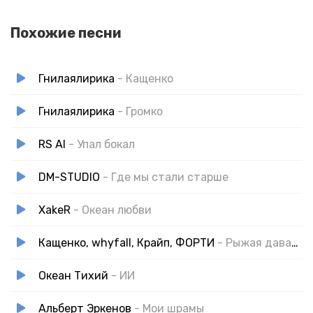
Похожие песни
Гнилаялирика
- Кащенко
Гнилаялирика
- Громко
RS AI
- Упал бокал
DM-STUDIO
- Где мы стали старше
XakeR
- Океан любви
Кащенко, whyfall, Крайп, ФОРТИ
- Рыжая давалка
Океан Тихий
- ИИ
Альберт Эркенов
- Мои шрамы