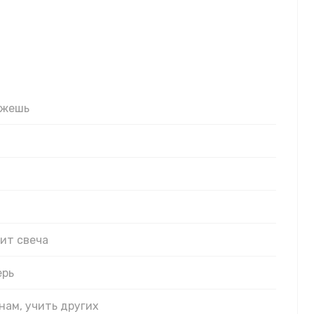
ожешь
.
зор
рит свеча
ерь
 нам, учить других