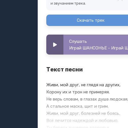
и звучанием трека.
Скачать трек
Слушать
Играй ШАНСОНЬЕ - Играй ША
Текст песни
Живи, мой друг, не глядя на других,
Корону их и трон не примеряя.
Не верь словам, в глазах душа людская
А стальное маска, щит и грим.
Живи, мой друг, болезней не боясь,
Всё лечится надеждой и любовью.
Ты береги душевное здоровье,