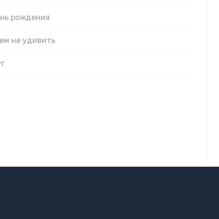
ень рождения
чем не удивить
уг