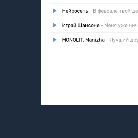
Нейросеть
- В феврале твой д
Играй Шансоне
- Меня уже ни
MONOLIT, Manizha
- Лучший др