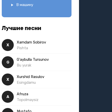
В машину
Лучшие песни
Xamdam Sobirov
X
Pishta
G'aybulla Tursunov
G
Bu yurak
Xurshid Rasulov
X
Esingdamu
Afruza
A
Topolmaysiz
Mustafo