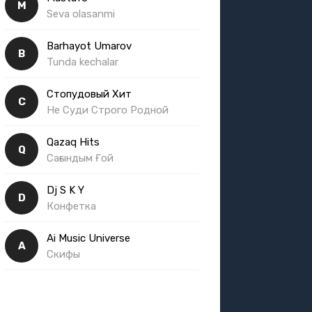
M
Seva olasanmi
Barhayot Umarov
B
Tunda kechalar
Стопудовый Хит
С
Не Суди Строго Родной
Qazaq Hits
Q
Сағындым Ғой
Dj S K Y
D
Конфетка
Ai Music Universe
A
Скифы