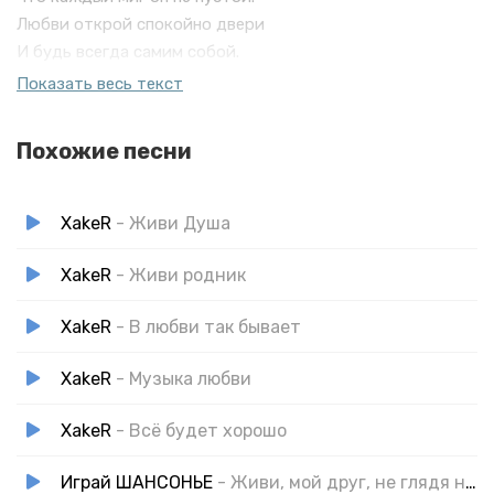
Любви открой спокойно двери
И будь всегда самим собой.
Не бывает просто, жизнь — она загадка,
Показать весь текст
Ненапрасно
Богом нам с тобой дана.
Похожие песни
XakeR
- Живи Душа
XakeR
- Живи родник
XakeR
- В любви так бывает
XakeR
- Музыка любви
XakeR
- Всё будет хорошо
Играй ШАНСОНЬЕ
- Живи, мой друг, не глядя на других